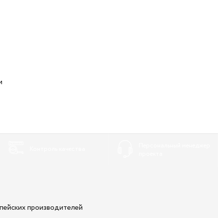
и
Персональный менеджер
Контроль качества
проекта
опейских производителей