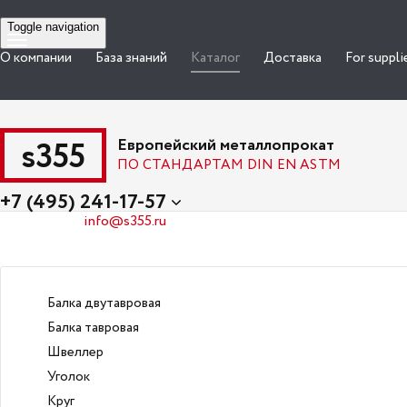
Toggle navigation
О компании
База знаний
Каталог
Доставка
For suppli
s355
Европейский металлопрокат
ПО СТАНДАРТАМ DIN EN ASTM
+7 (495) 241-17-57
info@s355.ru
Балка двутавровая
Балка тавровая
Швеллер
Уголок
Круг