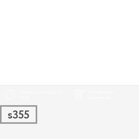
«Точно в срок» (Just In
Полный пакет
Time)
документов
s355