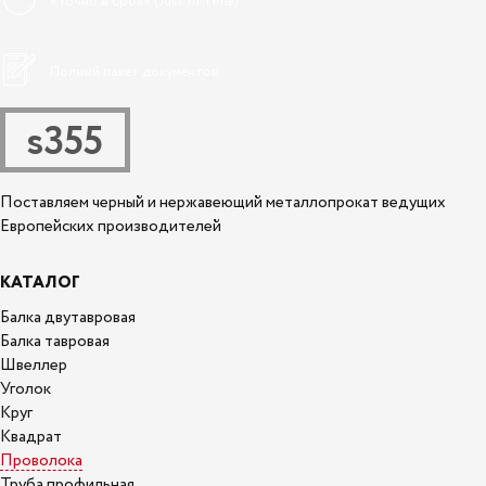
«Точно в срок» (Just In Time)
Полный пакет документов
s355
Поставляем черный и нержавеющий металлопрокат ведущих
Европейских производителей
КАТАЛОГ
Балка двутавровая
Балка тавровая
Швеллер
Уголок
Круг
Квадрат
Проволока
Труба профильная