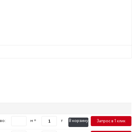
В корзину
во:
м =
т
Запрос в 1 клик